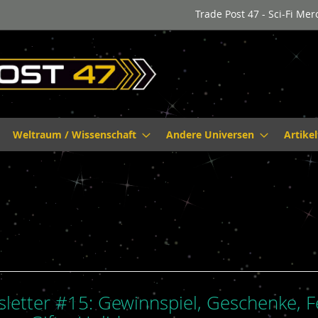
Trade Post 47 - Sci-Fi Me
Weltraum / Wissenschaft
Andere Universen
Artike
letter #15: Gewinnspiel, Geschenke, Fe