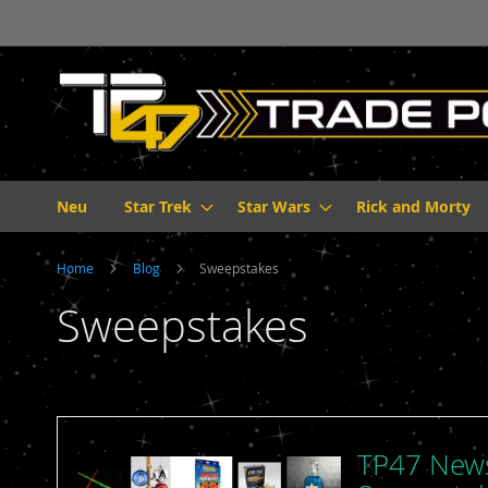
Direkt
zum
Inhalt
Neu
Star Trek
Star Wars
Rick and Morty
Home
Blog
Sweepstakes
Sweepstakes
TP47 News