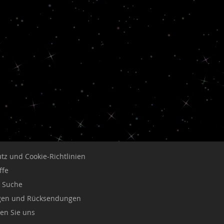
tz und Cookie-Richtlinien
ffe
e Suche
ngen und Rücksendungen
ren Sie uns