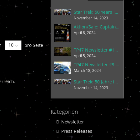
Star Trek: 50 Years in Austria and a Beer
November 14, 2023
Aktion/Sale: Captain's Lager - First Contact Month
April 8, 2024
n
pro Seite
TP47 Newsletter #10: First Contact Weekend - Bier-Aktion / Beer Sale
April 5, 2024
TP47 Newsletter #9: Stardust Gin, Puzzles, and more!
March 18, 2024
rreich.
Star Trek: 50 Jahre in Österreich und ein Bier
November 14, 2023
Kategorien
Newsletter
Press Releases