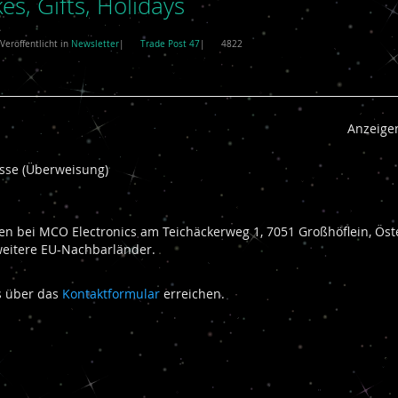
s, Gifts, Holidays
eröffentlicht in
Newsletter
|
Trade Post 47
|
4822
Anzeige
kasse (Überweisung)
n bei MCO Electronics am Teichäckerweg 1, 7051 Großhöflein, Öste
weitere EU-Nachbarländer.
ns über das
Kontaktformular
erreichen.