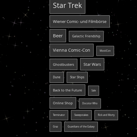
Star Trek
Wiener Comic- und Filmbörse
Beer
Galactic Friendship
Vienna Comic-Con
MostiCon
Star Wars
Ghostbusters
Dune
Star Ships
Back to the Future
Sale
Online Shop
Docotor Who
Terminator
Sweepstakes
Rick and Morty
Graz
Guardians of the Galaxy