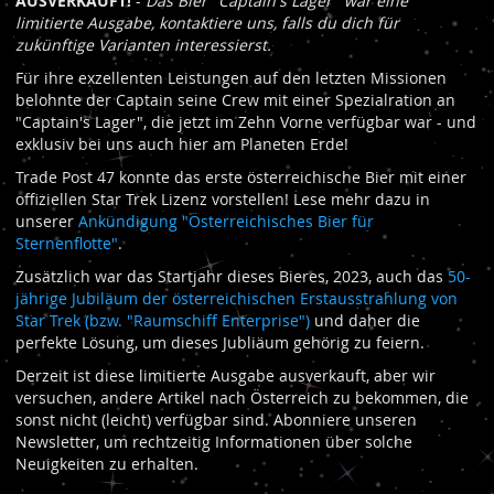
AUSVERKAUFT!
-
Das Bier "Captain's Lager" war eine
limitierte Ausgabe, kontaktiere uns, falls du dich für
zukünftige Varianten interessierst.
Für ihre exzellenten Leistungen auf den letzten Missionen
belohnte der Captain seine Crew mit einer Spezialration an
"Captain's Lager", die jetzt im Zehn Vorne verfügbar war - und
exklusiv bei uns auch hier am Planeten Erde!
Trade Post 47 konnte das erste österreichische Bier mit einer
offiziellen Star Trek Lizenz vorstellen! Lese mehr dazu in
unserer
Ankündigung "Österreichisches Bier für
Sternenflotte"
.
Zusätzlich war das Startjahr dieses Bieres, 2023, auch das
50-
jährige Jubiläum der österreichischen Erstausstrahlung von
Star Trek (bzw. "Raumschiff Enterprise")
und daher die
perfekte Lösung, um dieses Jubliäum gehörig zu feiern.
Derzeit ist diese limitierte Ausgabe ausverkauft, aber wir
versuchen, andere Artikel nach Österreich zu bekommen, die
sonst nicht (leicht) verfügbar sind. Abonniere unseren
Newsletter, um rechtzeitig Informationen über solche
Neuigkeiten zu erhalten.