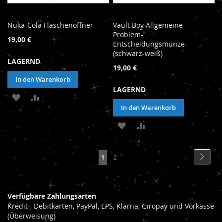
Nuka-Cola Flaschenöffner
Vault Boy Allgemeine
Problem-
19,00 €
Entscheidungsmünze
(schwarz-weiß)
LAGERND
19,00 €
In den Warenkorb
LAGERND
ZUR
ZUR
In den Warenkorb
WUNSCHLISTE
VERGLEICHSLISTE
ZUR
ZUR
HINZUFÜGEN
HINZUFÜGEN
WUNSCHLISTE
VERGLEICHSLISTE
Seite
Seite
Weite
Sie
Seite
1
2
HINZUFÜGEN
HINZUFÜGEN
lesen
gerade
Verfügbare Zahlungsarten
Seite
Kredit-, Debitkarten, PayPal, EPS, Klarna, Giropay und Vorkasse
(Überweisung)