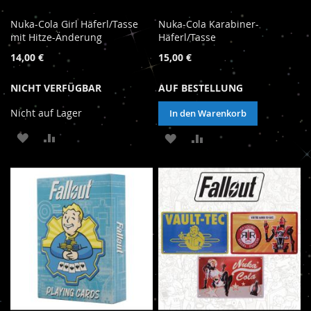
Nuka-Cola Girl Häferl/Tasse
Nuka-Cola Karabiner-
mit Hitze-Änderung
Häferl/Tasse
14,00 €
15,00 €
NICHT VERFÜGBAR
AUF BESTELLUNG
Nicht auf Lager
In den Warenkorb
ZUR
ZUR
ZUR
ZUR
WUNSCHLISTE
VERGLEICHSLISTE
WUNSCHLISTE
VERGLEICHSLISTE
HINZUFÜGEN
HINZUFÜGEN
HINZUFÜGEN
HINZUFÜGEN