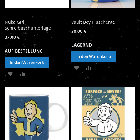
Nuka Girl
Vault Boy Plüschente
Schreibtischunterlage
30,00 €
37,00 €
LAGERND
AUF BESTELLUNG
In den Warenkorb
In den Warenkorb
ZUR
ZUR
ZUR
ZUR
WUNSCHLISTE
VERGLEICHSLISTE
WUNSCHLISTE
VERGLEICHSLISTE
HINZUFÜGEN
HINZUFÜGEN
HINZUFÜGEN
HINZUFÜGEN