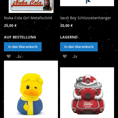
Nuka-Cola Girl Metallschild
Vault Boy Schlüsselanhänger
25,00 €
20,00 €
AUF BESTELLUNG
LAGERND
In den Warenkorb
In den Warenkorb
ZUR
ZUR
ZUR
ZUR
WUNSCHLISTE
VERGLEICHSLISTE
WUNSCHLISTE
VERGLEICHSLISTE
HINZUFÜGEN
HINZUFÜGEN
HINZUFÜGEN
HINZUFÜGEN