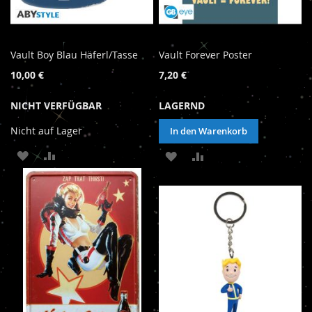
Vault Boy Blau Häferl/Tasse
Vault Forever Poster
10,00 €
7,20 €
NICHT VERFÜGBAR
LAGERND
Nicht auf Lager
In den Warenkorb
ZUR
ZUR
ZUR
ZUR
WUNSCHLISTE
VERGLEICHSLISTE
WUNSCHLISTE
VERGLEICHSLISTE
HINZUFÜGEN
HINZUFÜGEN
HINZUFÜGEN
HINZUFÜGEN