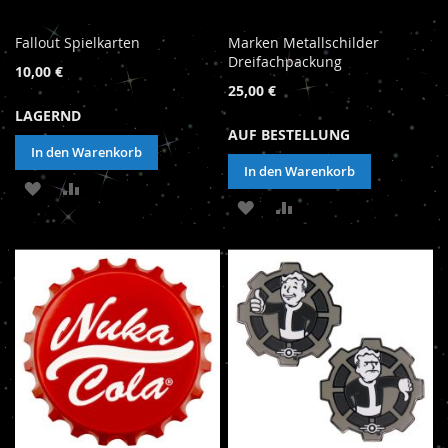
Fallout Spielkarten
Marken Metallschilder
Dreifachpackung
10,00 €
25,00 €
LAGERND
AUF BESTELLUNG
In den Warenkorb
In den Warenkorb
ZUR
ZUR
ZUR
ZUR
WUNSCHLISTE
VERGLEICHSLISTE
WUNSCHLISTE
VERGLEICHSLISTE
HINZUFÜGEN
HINZUFÜGEN
HINZUFÜGEN
HINZUFÜGEN