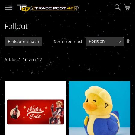
Direkt
Such
Me
zum
Inhalt
Fallout
In
Sortieren nach
Einkaufen nach
ab
Re
Artikel
1
-
16
von
22