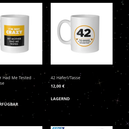
r Had Me Tested
42 Häferl/Tasse
sse
12,00 €
LAGERND
ERFÜGBAR