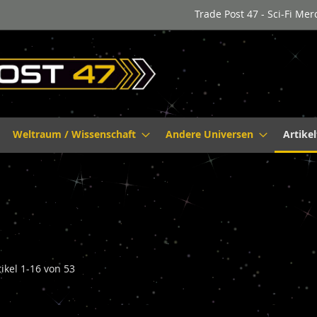
Trade Post 47 - Sci-Fi Me
Weltraum / Wissenschaft
Andere Universen
Artike
tikel
1
-
16
von
53