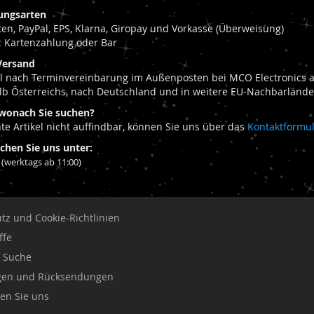
ungsarten
rten, PayPal, EPS, Klarna, Giropay und Vorkasse (Überweisung)
 Kartenzahlung oder Bar
Versand
el nach Terminvereinbarung im Außenposten bei MCO Electronics am
lb Österreichs, nach Deutschland und in weitere EU-Nachbarlände
wonach Sie suchen?
te Artikel nicht auffindbar, können Sie uns über das
Kontaktformu
ichen Sie uns unter:
(werktags ab 11:00)
tz und Cookie-Richtlinien
ffe
e Suche
ngen und Rücksendungen
ren Sie uns