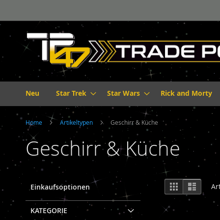
Direkt
zum
Inhalt
Neu
Star Trek
Star Wars
Rick and Morty
Home
Artikeltypen
Geschirr & Küche
Geschirr & Küche
Ansicht
Raster
Liste
Ar
Einkaufsoptionen
als
KATEGORIE