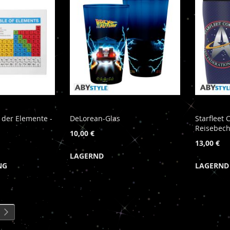
 der Elemente -
DeLorean-Glas
Starflee
Reisebec
10,00 €
13,00 €
LAGERND
NG
LAGERND
eite
Seite
Weiter