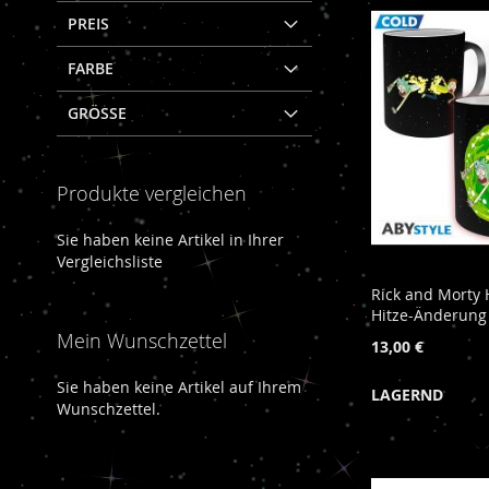
PREIS
FARBE
GRÖSSE
Produkte vergleichen
Sie haben keine Artikel in Ihrer
Vergleichsliste
Rick and Morty 
Hitze-Änderung
Mein Wunschzettel
13,00 €
Sie haben keine Artikel auf Ihrem
LAGERND
In den Warenkorb
Wunschzettel.
Nicht
In den Warenkorb
In den Warenkorb
auf
ZUR
Lager
ZUR
ZUR
WUNSCHLISTE
ZUR