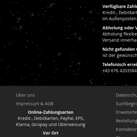
HINZUFÜGEN
VERGLEICHSLISTE
HINZUFÜGEN
VERGLEICHSLISTE
HINZUFÜGEN
HINZUFÜGEN
Verfügbare Zahl
HINZUFÜGEN
HINZUFÜGEN
Kredit-, Debitka
Im Außenposten:
Abholung oder 
Abholung flexib
Versand innerha
Nicht gefunden 
Ist der gewünsch
Telefonisch erre
+43 676 4203584
Über uns
Datenschu
Impressum & AGB
Suchbegri
Online-Zahlungsarten
Erweitert
Kredit-, Debitkarten, PayPal, EPS,
Bestellu
Klarna, Giropay und Überweisung
Kontaktie
Vor Ort