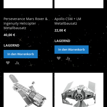
Perseverance Mars Rover &
Apollo CSM + LM
Ingenuity Helicopter
Metallbausatz
Metallbausatz
22,00 €
40,00 €
LAGERND
LAGERND
In den Warenkorb
In den Warenkorb
ZUR
ZUR
ZUR
ZUR
WUNSCHLISTE
VERGLEICHSLISTE
WUNSCHLISTE
VERGLEICHSLISTE
HINZUFÜGEN
HINZUFÜGEN
HINZUFÜGEN
HINZUFÜGEN