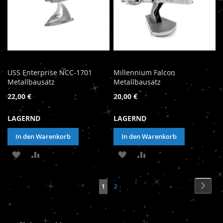
USS Enterprise NCC-1701
Millennium Falcon
Metallbausatz
Metallbausatz
22,00 €
20,00 €
LAGERND
LAGERND
In den Warenkorb
In den Warenkorb
ZUR
ZUR
ZUR
ZUR
WUNSCHLISTE
VERGLEICHSLISTE
WUNSCHLISTE
VERGLEICHSLISTE
Seite
Seite
Weite
Sie
Seite
1
2
HINZUFÜGEN
HINZUFÜGEN
HINZUFÜGEN
HINZUFÜGEN
lesen
gerade