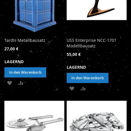
Tardis Metallbausatz
USS Enterprise NCC-1701
Modellbausatz
27,00 €
55,00 €
LAGERND
LAGERND
In den Warenkorb
In den Warenkorb
ZUR
ZUR
ZUR
ZUR
WUNSCHLISTE
VERGLEICHSLISTE
WUNSCHLISTE
VERGLEICHSLISTE
HINZUFÜGEN
HINZUFÜGEN
HINZUFÜGEN
HINZUFÜGEN