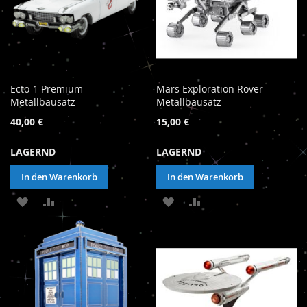
Ecto-1 Premium-
Mars Exploration Rover
Metallbausatz
Metallbausatz
40,00 €
15,00 €
LAGERND
LAGERND
In den Warenkorb
In den Warenkorb
ZUR
ZUR
ZUR
ZUR
WUNSCHLISTE
VERGLEICHSLISTE
WUNSCHLISTE
VERGLEICHSLISTE
HINZUFÜGEN
HINZUFÜGEN
HINZUFÜGEN
HINZUFÜGEN