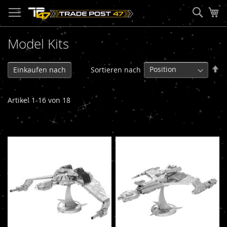
Direkt
Such
Me
zum
Inhalt
Model Kits
In
Sortieren nach
Einkaufen nach
ab
Re
Artikel
1
-
16
von
18