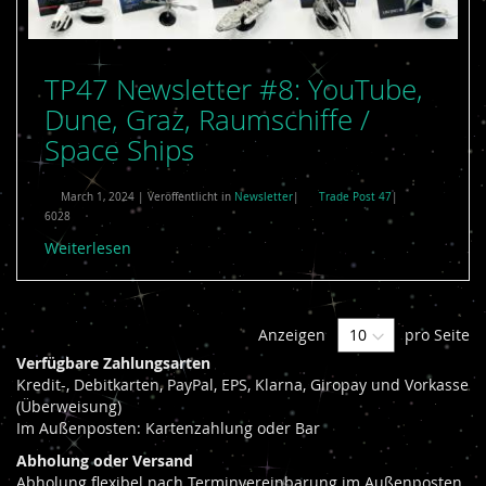
TP47 Newsletter #8: YouTube,
Dune, Graz, Raumschiffe /
Space Ships
March 1, 2024 | Veröffentlicht in
Newsletter
|
Trade Post 47
|
6028
Weiterlesen
Anzeigen
pro Seite
Verfügbare Zahlungsarten
Kredit-, Debitkarten, PayPal, EPS, Klarna, Giropay und Vorkasse
(Überweisung)
Im Außenposten: Kartenzahlung oder Bar
Abholung oder Versand
Abholung flexibel nach Terminvereinbarung im Außenposten