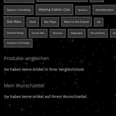
Vienna Comic-Con
Ghostbusters
Galactic Friendship
MostiCon
Star Wars
Back to the Future
Dune
Star Ships
Sale
Online Shop
Docotor Who
Terminator
Sweepstakes
Rick and Morty
Gr
Guardians of the Galaxy
Produkte vergleichen
Sie haben keine Artikel in Ihrer Vergleichsliste
Mein Wunschzettel
Sie haben keine Artikel auf Ihrem Wunschzettel.