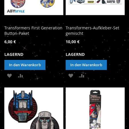
Transformers First Generation
Transformers-Aufkleber-Set
Button-Paket
gemischt
6,00 €
10,00 €
LAGERND
LAGERND
In den Warenkorb
In den Warenkorb
ZUR
ZUR
ZUR
ZUR
WUNSCHLISTE
VERGLEICHSLISTE
WUNSCHLISTE
VERGLEICHSLISTE
HINZUFÜGEN
HINZUFÜGEN
HINZUFÜGEN
HINZUFÜGEN