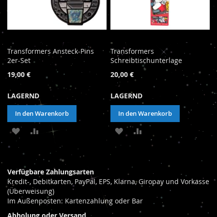
Transformers Ansteck-Pins
Transformers
2er-Set
Schreibtischunterlage
19,00 €
20,00 €
LAGERND
LAGERND
In den Warenkorb
In den Warenkorb
ZUR
ZUR
ZUR
ZUR
WUNSCHLISTE
VERGLEICHSLISTE
WUNSCHLISTE
VERGLEICHSLISTE
HINZUFÜGEN
HINZUFÜGEN
HINZUFÜGEN
HINZUFÜGEN
Verfügbare Zahlungsarten
Kredit-, Debitkarten, PayPal, EPS, Klarna, Giropay und Vorkasse
(Überweisung)
Im Außenposten: Kartenzahlung oder Bar
Abholung oder Versand