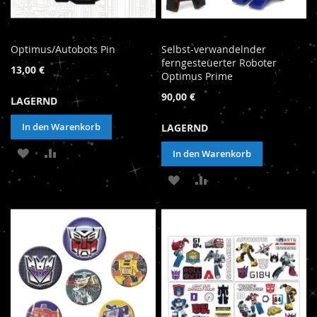
Optimus/Autobots Pin
Selbst-verwandelnder
ferngesteuerter Roboter
13,00 €
Optimus Prime
90,00 €
LAGERND
In den Warenkorb
LAGERND
ZUR
ZUR
In den Warenkorb
WUNSCHLISTE
VERGLEICHSLISTE
ZUR
ZUR
HINZUFÜGEN
HINZUFÜGEN
WUNSCHLISTE
VERGLEICHSLISTE
HINZUFÜGEN
HINZUFÜGEN