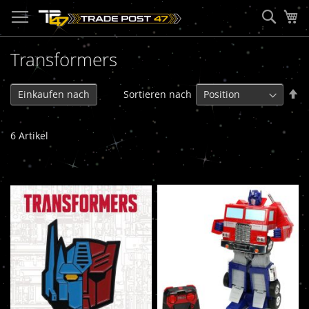
Direkt
Such
Me
zum
Inhalt
Transformers
In
Sortieren nach
Einkaufen nach
ab
Re
6
Artikel