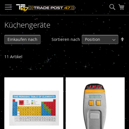
Direkt
Such
Me
zum
Inhalt
Küchengeräte
In
Sortieren nach
Einkaufen nach
ab
Re
11
Artikel