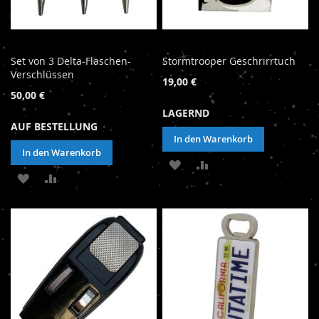
Set von 3 Delta-Flaschen-
Stormtrooper Geschrirrtuch
Verschlüssen
19,00 €
50,00 €
LAGERND
AUF BESTELLUNG
In den Warenkorb
In den Warenkorb
ZUR
ZUR
ZUR
ZUR
WUNSCHLISTE
VERGLEICHSLISTE
WUNSCHLISTE
VERGLEICHSLISTE
HINZUFÜGEN
HINZUFÜGEN
HINZUFÜGEN
HINZUFÜGEN