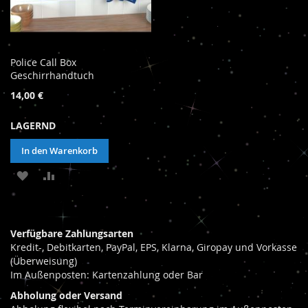
Police Call Box
Geschirrhandtuch
14,00 €
LAGERND
In den Warenkorb
ZUR
ZUR
WUNSCHLISTE
VERGLEICHSLISTE
HINZUFÜGEN
HINZUFÜGEN
Verfügbare Zahlungsarten
Kredit-, Debitkarten, PayPal, EPS, Klarna, Giropay und Vorkasse
(Überweisung)
Im Außenposten: Kartenzahlung oder Bar
Abholung oder Versand