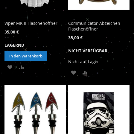
Viper MK II Flaschenöffner
Communicator-Abzeichen
Flaschenöffner
35,00 €
35,00 €
LAGERND
NICHT VERFÜGBAR
In den Warenkorb
Nicht auf Lager
ZUR
ZUR
ZUR
ZUR
WUNSCHLISTE
VERGLEICHSLISTE
WUNSCHLISTE
VERGLEICHSLISTE
HINZUFÜGEN
HINZUFÜGEN
HINZUFÜGEN
HINZUFÜGEN