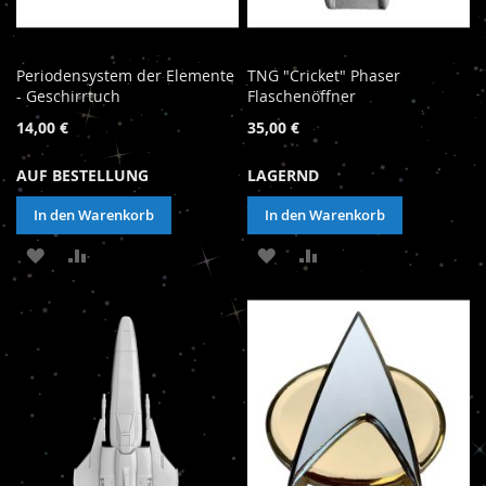
Periodensystem der Elemente
TNG "Cricket" Phaser
- Geschirrtuch
Flaschenöffner
14,00 €
35,00 €
AUF BESTELLUNG
LAGERND
In den Warenkorb
In den Warenkorb
ZUR
ZUR
ZUR
ZUR
WUNSCHLISTE
VERGLEICHSLISTE
WUNSCHLISTE
VERGLEICHSLISTE
HINZUFÜGEN
HINZUFÜGEN
HINZUFÜGEN
HINZUFÜGEN