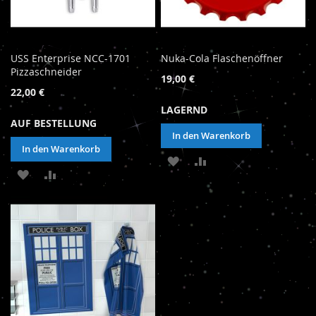
USS Enterprise NCC-1701
Nuka-Cola Flaschenöffner
Pizzaschneider
19,00 €
22,00 €
LAGERND
AUF BESTELLUNG
In den Warenkorb
In den Warenkorb
ZUR
ZUR
ZUR
ZUR
WUNSCHLISTE
VERGLEICHSLISTE
WUNSCHLISTE
VERGLEICHSLISTE
HINZUFÜGEN
HINZUFÜGEN
HINZUFÜGEN
HINZUFÜGEN