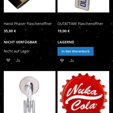
Hand-Phaser Flaschenöffner
OUTATTIME Flaschenöffner
35,00 €
19,00 €
NICHT VERFÜGBAR
LAGERND
Nicht auf Lager
In den Warenkorb
ZUR
ZUR
ZUR
ZUR
WUNSCHLISTE
VERGLEICHSLISTE
WUNSCHLISTE
VERGLEICHSLISTE
HINZUFÜGEN
HINZUFÜGEN
HINZUFÜGEN
HINZUFÜGEN