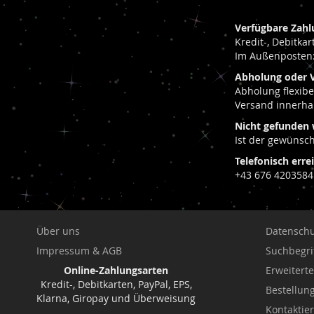
HINZUFÜGEN
VERGLEICHSLISTE
HINZUFÜGEN
VERGLEICHSLISTE
HINZUFÜGEN
HINZUFÜGEN
Verfügbare Zahl
HINZUFÜGEN
Kredit-, Debitka
Im Außenposten:
Abholung oder 
Abholung flexib
Versand innerha
Nicht gefunden 
Ist der gewünsch
Telefonisch erre
+43 676 4203584
Über uns
Datenschu
Impressum & AGB
Suchbegri
Online-Zahlungsarten
Erweitert
Kredit-, Debitkarten, PayPal, EPS,
Bestellu
Klarna, Giropay und Überweisung
Kontaktie