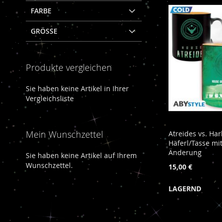
FARBE
GRÖSSE
Produkte vergleichen
Sie haben keine Artikel in Ihrer
Vergleichsliste
Mein Wunschzettel
Atreides vs. Ha
Häferl/Tasse mit
Änderung
Sie haben keine Artikel auf Ihrem
Wunschzettel.
15,00 €
In den Warenkorb
In den Warenkorb
In den Warenkorb
LAGERND
ZUR
ZUR
ZUR
In den Warenkorb
WUNSCHLISTE
ZUR
WUNSCHLISTE
ZUR
WUNSCHLISTE
ZUR
ZUR