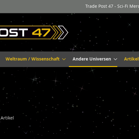
Trade Post 47 - Sci-Fi Me
Weltraum / Wissenschaft
Andere Universen
Artike
Artikel