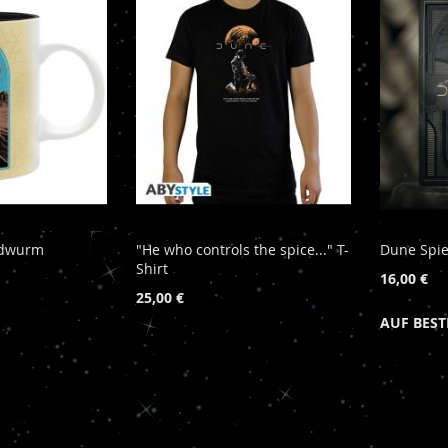
ndwurm
"He who controls the spice..." T-
Dune Spie
Shirt
16,00 €
25,00 €
AUF BES