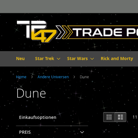
Direkt
zum
Inhalt
Neu
Star Trek
Star Wars
Rick and Morty
Home
Andere Universen
Dune
Dune
Ansicht
Raster
Liste
11
Einkaufsoptionen
als
PREIS