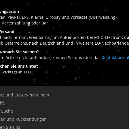
ungsarten
rten, PayPal, EPS, Klarna, Giropay und Vorkasse (Überweisung)
 Kartenzahlung oder Bar
Versand
el nach Terminvereinbarung im Außenposten bei MCO Electronics am
lb Österreichs, nach Deutschland und in weitere EU-Nachbarlände
wonach Sie suchen?
te Artikel nicht auffindbar, können Sie uns über das
Kontaktformu
ichen Sie uns unter:
(werktags ab 11:00)
tz und Cookie-Richtlinien
ffe
e Suche
ngen und Rücksendungen
ren Sie uns