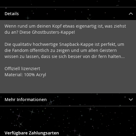
Details
Wenn rund um deinen Kopf etwas eigenartig ist, was ziehst
du an? Diese Ghostbusters-Kappe!
Die qualitativ hochwertige Snapback-Kappe ist perfekt, um
die Fandom öffentlich zu zeigen und um allen Geistern
wissen zu lassen, dass sie sich besser von dir fern halten...
Offiziell lizenziert
Material: 100% Acryl
Mehr Informationen
Verfügbare Zahlungsarten