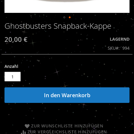
Ghostbusters Snapback-Kappe
Zum
Anfang
der
20,00 €
LAGERND
Bildergalerie
SKU
994
springen
Anzahl
In den Warenkorb
ZUR WUNSCHLISTE HINZUFÜGEN
ZUR VERGLEICHSLISTE HINZUFÜGEN