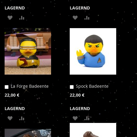
LAGERND
LAGERND
ZUR
ZUR
ZUR
ZUR
WUNSCHLISTE
VERGLEICHSLISTE
WUNSCHLISTE
VERGLEICHSLISTE
HINZUFÜGEN
HINZUFÜGEN
HINZUFÜGEN
HINZUFÜGEN
La Forge Badeente
Spock Badeente
In
In
den
den
22,00 €
22,00 €
Warenkorb
Warenkorb
LAGERND
LAGERND
ZUR
ZUR
ZUR
ZUR
WUNSCHLISTE
VERGLEICHSLISTE
WUNSCHLISTE
VERGLEICHSLISTE