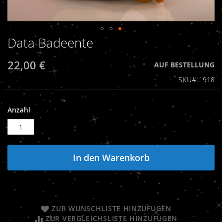
Data Badeente
Zum
Anfang
der
22,00 €
AUF BESTELLUNG
Bildergalerie
SKU
918
springen
Anzahl
In den Warenkorb
ZUR WUNSCHLISTE HINZUFÜGEN
ZUR VERGLEICHSLISTE HINZUFÜGEN