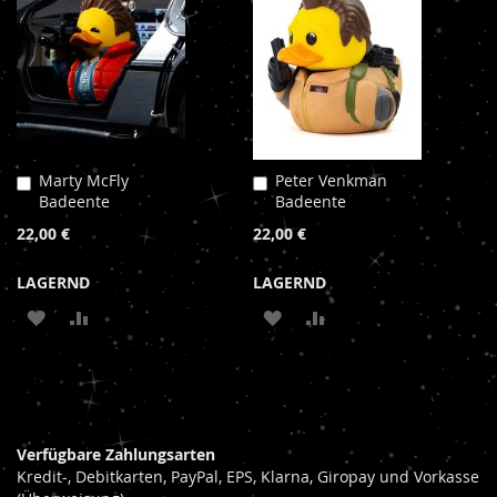
HINZUFÜGEN
HINZUFÜGEN
HINZUFÜGEN
HINZUFÜGEN
Marty McFly
Peter Venkman
In
In
Badeente
Badeente
den
den
Warenkorb
Warenkorb
22,00 €
22,00 €
LAGERND
LAGERND
ZUR
ZUR
ZUR
ZUR
WUNSCHLISTE
VERGLEICHSLISTE
WUNSCHLISTE
VERGLEICHSLISTE
HINZUFÜGEN
HINZUFÜGEN
HINZUFÜGEN
HINZUFÜGEN
Verfügbare Zahlungsarten
Kredit-, Debitkarten, PayPal, EPS, Klarna, Giropay und Vorkasse