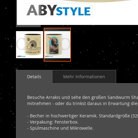
Zum
Anfang
Details
Mehr Informationen
der
Bildergalerie
springen
Besuche Arrakis und sehe den großen Sandwurm Shai-
mitnehmen - oder du trinkst daraus in Erwartung die
- Becher in hochwertiger Keramik. Standardgröße (32
- Verpakung: Fensterbox.
- Spülmaschine und Mikrowelle.