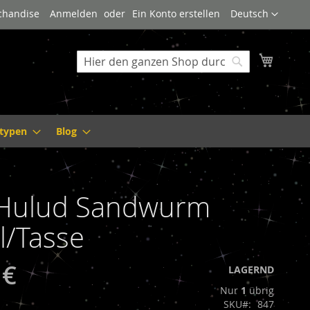
Sprache
rchandise
Anmelden
Ein Konto erstellen
Deutsch
Mein W
Suche
Suche
ltypen
Blog
-Hulud Sandwurm
l/Tasse
 €
LAGERND
Nur
1
übrig
SKU
847