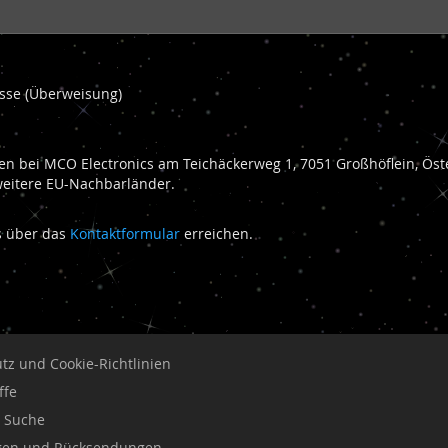
kasse (Überweisung)
n bei MCO Electronics am Teichäckerweg 1, 7051 Großhöflein, Öste
weitere EU-Nachbarländer.
ns über das
Kontaktformular
erreichen.
tz und Cookie-Richtlinien
ffe
e Suche
ngen und Rücksendungen