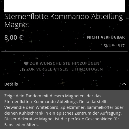
Sternenflotte Kommando-Abteilung
Zum
Anfang
Magnet
der
Bildergalerie
8,00 €
NICHT VERFÜGBAR
springen
SKU
817
ZUR WUNSCHLISTE HINZUFÜGEN
ZUR VERGLEICHSLISTE HINZUFÜGEN
Details
Zeige dein Fandom mit diesem Magneten, der das
Sternenflotten-Kommando-Abteilungs-Delta darstellt.
Verwandle dein Whiteboard, Spielzimmer, Sammelkoffer oder
deinen Kühlschrank in ein episches Zentrum der Aufregung.
Dieser dekorative Magnet ist die perfekte Geschenkidee für
Fans jeden Alters.