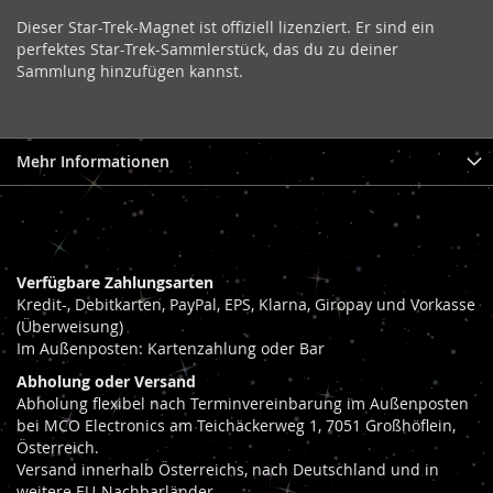
Dieser Star-Trek-Magnet ist offiziell lizenziert. Er sind ein
perfektes Star-Trek-Sammlerstück, das du zu deiner
Sammlung hinzufügen kannst.
Mehr Informationen
Verfügbare Zahlungsarten
Kredit-, Debitkarten, PayPal, EPS, Klarna, Giropay und Vorkasse
(Überweisung)
Im Außenposten: Kartenzahlung oder Bar
Abholung oder Versand
Abholung flexibel nach Terminvereinbarung im Außenposten
bei MCO Electronics am Teichäckerweg 1, 7051 Großhöflein,
Österreich.
Versand innerhalb Österreichs, nach Deutschland und in
weitere EU-Nachbarländer.