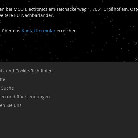
n bei MCO Electronics am Teichäckerweg 1, 7051 Großhöflein, Öste
weitere EU-Nachbarländer.
ns über das
Kontaktformular
erreichen.
tz und Cookie-Richtlinien
ffe
e Suche
ngen und Rücksendungen
ren Sie uns