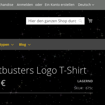
Sprache
rchandise
Anmelden
Ein Konto erstellen
Deutsch
Mein W
Suche
Suche
ltypen
Blog
busters Logo T-Shirt
 €
LAGERND
SKU
675c