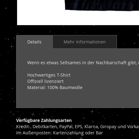
Zum
Anfang
Details
Mehr Informationen
der
Bildergalerie
springen
Wenn es etwas Seltsames in der Nachbarschaft gibt, 
Hochwertiges T-Shirt
Offiziell lizenziert
Material: 100% Baumwolle
Verfügbare Zahlungsarten
Kredit-, Debitkarten, PayPal, EPS, Klarna, Giropay und Vor
Im Außenposten: Kartenzahlung oder Bar