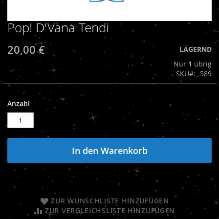
Pop! D'Vana Tendi
Zum
Anfang
der
20,00 €
LAGERND
Bildergalerie
Nur
1
übrig
springen
SKU
589
Anzahl
In den Warenkorb
ZUR WUNSCHLISTE HINZUFÜGEN
ZUR VERGLEICHSLISTE HINZUFÜGEN