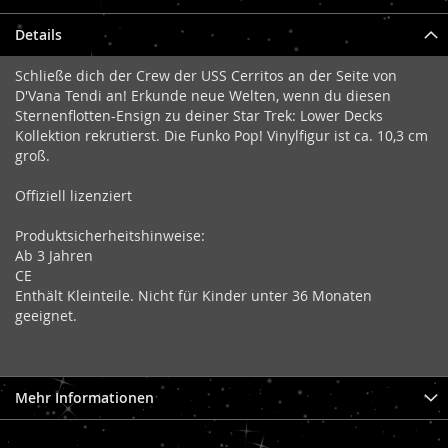
Details
Schließe dich der Crew der USS Cerritos an der Seite von
D'Vana Tendi an! Erkunde neue Welten, wenn du diesen
Sternenflotten-Ensign zu deiner Star Trek: Lower Decks
Kollektion rekrutierst. Die Funko Pop! Vinylfigur ist ca. 10,3 cm
groß.
Offiziell lizenziert
Produktsicherheitshinweise:
Ab 3 Jahren
CE
Enthält Kleinteile. Nicht für Kinder unter 36 Monaten
geeignet.
Mehr Informationen