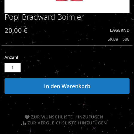
Pop! Bradward Boimler
Zum
Anfang
der
20,00 €
LAGERND
Bildergalerie
SKU
588
springen
Anzahl
In den Warenkorb
ZUR WUNSCHLISTE HINZUFÜGEN
ZUR VERGLEICHSLISTE HINZUFÜGEN