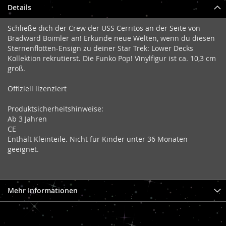
Details
Schließe dich der Crew der USS Cerritos an der Seite von
Bradward Boimler an! Erkunde neue Welten, wenn du diesen
Sternenflotten-Ensign zu deiner Star Trek: Lower Decks
Kollektion rekrutierst. Die Funko Pop! Vinylfigur ist ca. 10,3 cm
groß.
Offiziell lizenziert
Produktsicherheitshinweise:
Ab 3 Jahren
CE
Enthält Kleinteile. Nicht für Kinder unter 36 Monaten
geeignet.
Mehr Informationen