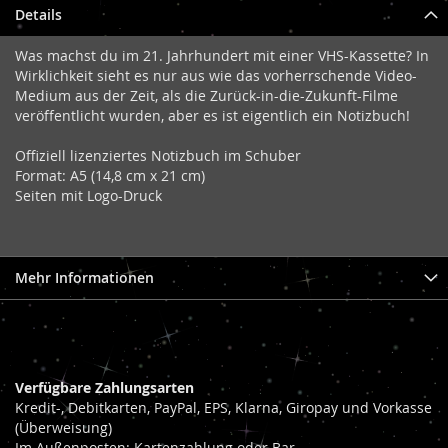
Details
Was machst du im 21. Jahrhundert mit einer VHS-Kassette? In
Wirklichkeit sieht es nur aus wie das vorherrschende Video-
Medium aus der Zeit, als die Zurück-in-die-Zukunft-Filme
veröffentlicht wurden, aber es ist eigentlich ein Notizbuch!
Offiziell lizenziertes Notizbuch im Schuber
Format: A5 (14,8 cm x 21 cm)
Seiten mit Logo-Druck
Mehr Informationen
Verfügbare Zahlungsarten
Kredit-, Debitkarten, PayPal, EPS, Klarna, Giropay und Vorkasse
(Überweisung)
Im Außenposten: Kartenzahlung oder Bar