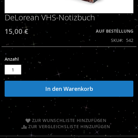
DeLorean VHS-Notizbuch
Zum
Anfang
der
15,00 €
AUF BESTELLUNG
Bildergalerie
SKU
542
springen
Anzahl
In den Warenkorb
ZUR WUNSCHLISTE HINZUFÜGEN
ZUR VERGLEICHSLISTE HINZUFÜGEN