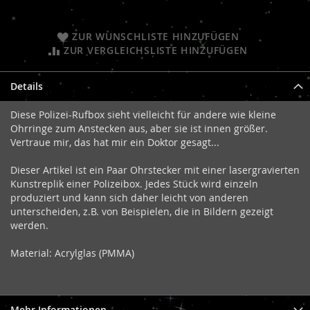
ZUR WUNSCHLISTE HINZUFÜGEN
ZUR VERGLEICHSLISTE HINZUFÜGEN
Details
Diese Polizei-Rufbox sieht vielleicht für andere wie kleine
Ohrringe zum Anstecken aus, aber sie ist innen größer.
Vertraue mir, das hat mir ein Doktor gesagt...
Dieser Artikel ist ein Paar Ohrstecker mit einer lasergravierten
Kunstreplik einer Polizeibox. Jedes Stück wird einzeln
produziert und kann sich daher leicht von anderen
unterscheiden, z.B. von Beispielen, die in Bildern gezeigt
werden.
Material: Acrylglas (PMMA)
Mehr Informationen