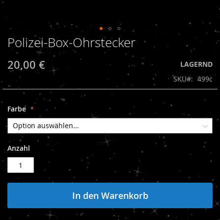
Polizei-Box-Ohrstecker
Zum
Anfang
der
20,00 €
LAGERND
Bildergalerie
SKU
499c
springen
Farbe
Anzahl
In den Warenkorb