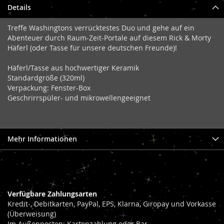
Details
Treffe Washingtons verrücktestes Duo und gehe auf ein
Abenteuer durch Raum-Zeit-Portale auf diesem Rick & Morty
Häferl (oder Tasse für unsere deutschen Freunde)!
Häferl/Tasse aus hochwertiger Keramik
Standardgröße (320ml)
Verpackung: Fenster-Box
Geschrirrspüler- und mikrowellengeeignet
Mehr Informationen
Verfügbare Zahlungsarten
Kredit-, Debitkarten, PayPal, EPS, Klarna, Giropay und Vorkasse
(Überweisung)
Im Außenposten: Kartenzahlung oder Bar