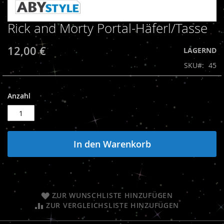
Rick and Morty Portal-Häferl/Tasse
Zum
Anfang
der
12,00 €
LAGERND
Bildergalerie
SKU
45
springen
Anzahl
In den Warenkorb
ZUR WUNSCHLISTE HINZUFÜGEN
ZUR VERGLEICHSLISTE HINZUFÜGEN