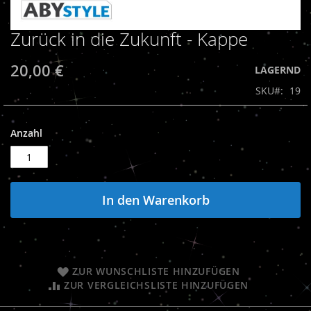
Zurück in die Zukunft - Kappe
Zum
Anfang
der
20,00 €
LAGERND
Bildergalerie
SKU
19
springen
Anzahl
In den Warenkorb
ZUR WUNSCHLISTE HINZUFÜGEN
ZUR VERGLEICHSLISTE HINZUFÜGEN