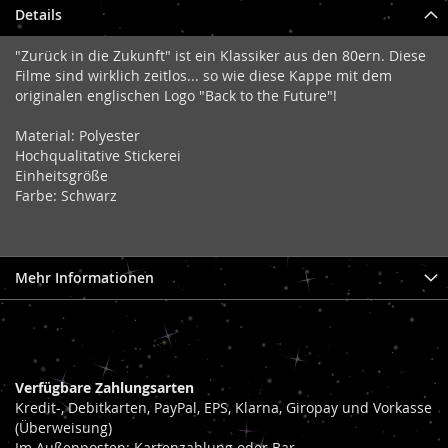
Details
"Zurück in die Zukunft" ist ein Klassiker aus den 80ern. Diese
Filme sind wirklich zeitlos... so wie diese Kappe mit dem
originalen englischen Logo "Back to the Future"!
Material: Polyester
Hochqualitative Stickerei
Einheitsgröße
Farbe: Schwarz
Mehr Informationen
Verfügbare Zahlungsarten
Kredit-, Debitkarten, PayPal, EPS, Klarna, Giropay und Vorkasse
(Überweisung)
Im Außenposten: Kartenzahlung oder Bar