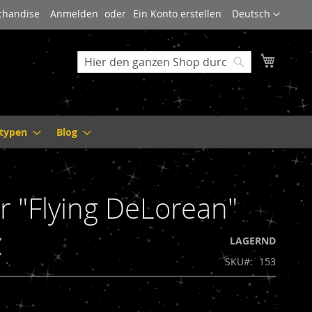
Sprache
rchandise
Anmelden
Ein Konto erstellen
Deutsch
Mein W
Suche
Suche
ltypen
Blog
r "Flying DeLorean"
€
LAGERND
SKU
153