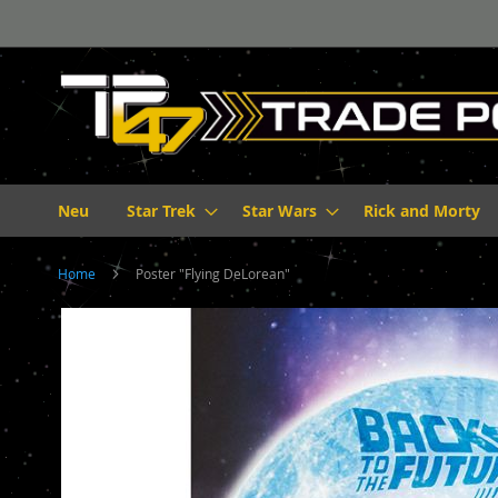
Direkt
zum
Inhalt
Neu
Star Trek
Star Wars
Rick and Morty
Home
Poster "Flying DeLorean"
Zum
Ende
der
Bildergalerie
springen