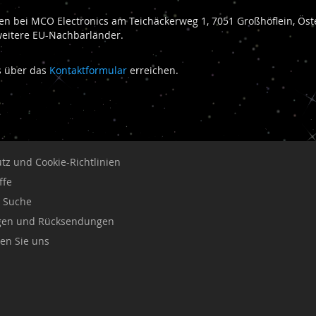
n bei MCO Electronics am Teichäckerweg 1, 7051 Großhöflein, Öste
weitere EU-Nachbarländer.
ns über das
Kontaktformular
erreichen.
tz und Cookie-Richtlinien
ffe
e Suche
ngen und Rücksendungen
ren Sie uns