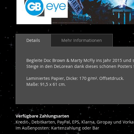
Zum
Anfang
Details
Mehr Informationen
der
Bildergalerie
springen
Begleite Doc Brown & Marty McFly ins Jahr 2015 und 
Steige in den DeLorean dank dieses schönen Posters fü
Laminiertes Papier, Dicke: 170 g/m². Offsetdruck.
Maße: 91,5 x 61 cm.
Verfügbare Zahlungsarten
Kredit-, Debitkarten, PayPal, EPS, Klarna, Giropay und Vor
Im Außenposten: Kartenzahlung oder Bar