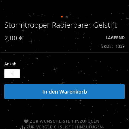
Stormtrooper Radierbarer Gelstift
Zum
Anfang
der
2,00 €
LAGERND
Bildergalerie
SKU
1339
springen
Anzahl
In den Warenkorb
ZUR WUNSCHLISTE HINZUFÜGEN
ZUR VERGLEICHSLISTE HINZUFÜGEN