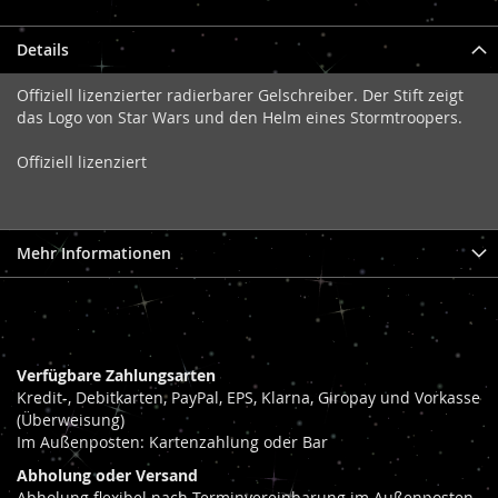
Details
Offiziell lizenzierter radierbarer Gelschreiber. Der Stift zeigt
das Logo von Star Wars und den Helm eines Stormtroopers.
Offiziell lizenziert
Mehr Informationen
Verfügbare Zahlungsarten
Kredit-, Debitkarten, PayPal, EPS, Klarna, Giropay und Vorkasse
(Überweisung)
Im Außenposten: Kartenzahlung oder Bar
Abholung oder Versand
Abholung flexibel nach Terminvereinbarung im Außenposten