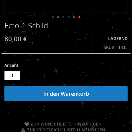
Ecto-1 Schild
Zum
Anfang
der
80,00 €
LAGERND
Bildergalerie
SKU
1335
springen
Anzahl
In den Warenkorb
ZUR WUNSCHLISTE HINZUFÜGEN
ZUR VERGLEICHSLISTE HINZUFÜGEN