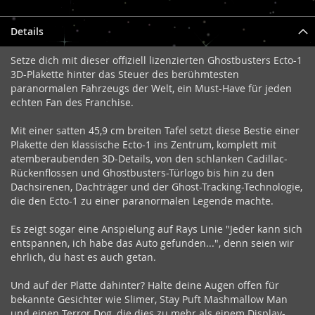
Details
Setze dich mit dieser offiziell lizenzierten Ghostbusters Ecto-1
3D-Plakette hinter das Steuer des berühmtesten
paranormalen Fahrzeugs der Welt, ein Must-Have für jeden
echten Fan des Franchise.
Mit einer satten 45,9 cm breiten Tafel setzt diese Bestie einer
Plakette den klassische Ecto-1 ins Zentrum, komplett mit
atemberaubenden 3D-Details, von den schlanken Cadillac-
Rückenflossen und Ghostbusters-Türlogo bis hin zu den
Dachsirenen, Dachträger und der Ghost-Tracking-Technologie,
die den Ecto-1 zu einer paranormalen Legende machte.
Es zeigt sogar eine Anspielung auf Rays Linie "Jeder kann sich
entspannen, ich habe das Auto gefunden...", denn seien wir
ehrlich, du hast es auch getan.
Und auf der Platte dahinter? Halte deine Augen offen für
bekannte Gesichter wie Slimer, Stay Puft Mashmallow Man
und einen Terror Dog, die dies zu mehr als einem Display-