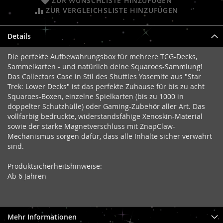
ZUR WUNSCHLISTE HINZUFÜGEN
ZUR VERGLEICHSLISTE HINZUFÜGEN
Details
Die perfekte Aufbewahrungsbox für mehrere TCG-Decks,
Sammelkarten - und natürlich deine Squaroes-Sammlung!
Das Collectors Case in Stil des Shuttles Yosemite aus "Star
Trek: Lower Decks" ist das perfekte Zuhause für bis zu acht
Squaroes-Boxen, einzelne Spielkarten (bis zu 1000 in
doppelter Schutzhülle) oder Gaming-Zubehör aller Art. Das
vollfarbig bedruckte, widerstandsfähige Xenoskin-Material
sowie der starke Magnetverschluss mit ZnapClaw-
Mechanismus sorgen dafür, dass alle Inhalte sicher verwahrt
sind.
Produktsicherheitshinweise:
Ab 6 Jahren
Mehr Informationen