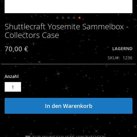
Shuttlecraft Yosemite Sammelbox -
Zum
Anfang
Collectors Case
der
Bildergalerie
70,00 €
LAGERND
springen
SKU
1236
Anzahl
In den Warenkorb