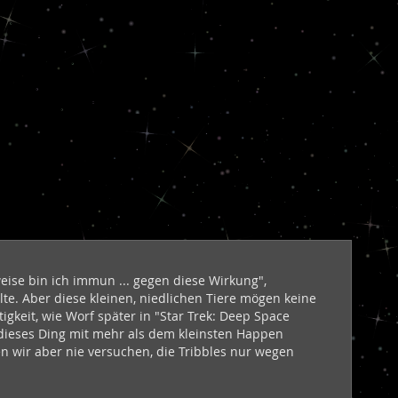
eise bin ich immun ... gegen diese Wirkung",
elte. Aber diese kleinen, niedlichen Tiere mögen keine
gkeit, wie Worf später in "Star Trek: Deep Space
 dieses Ding mit mehr als dem kleinsten Happen
n wir aber nie versuchen, die Tribbles nur wegen