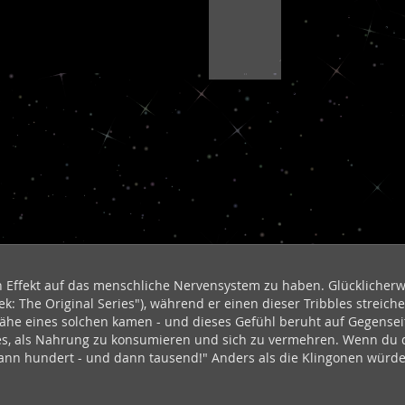
en Effekt auf das menschliche Nervensystem zu haben. Glücklicherw
ek: The Original Series"), während er einen dieser Tribbles streich
ähe eines solchen kamen - und dieses Gefühl beruht auf Gegenseiti
eres, als Nahrung zu konsumieren und sich zu vermehren. Wenn du
 dann hundert - und dann tausend!" Anders als die Klingonen würde