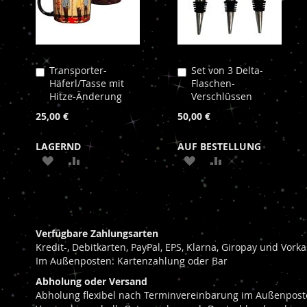
Transporter-
Set von 3 Delta-
In
In
Häferl/Tasse mit
Flaschen-
den
den
Hitze-Änderung
Verschlüssen
Warenkorb
Warenkorb
25,00 €
50,00 €
LAGERND
AUF BESTELLUNG
ZUR
ZUR
ZUR
ZUR
WUNSCHLISTE
VERGLEICHSLISTE
WUNSCHLISTE
VERGLEICHSLIST
HINZUFÜGEN
HINZUFÜGEN
HINZUFÜGEN
HINZUFÜGEN
Verfügbare Zahlungsarten
Kredit-, Debitkarten, PayPal, EPS, Klarna, Giropay und Vor
Im Außenposten: Kartenzahlung oder Bar
Abholung oder Versand
Abholung flexibel nach Terminvereinbarung im Außenposte