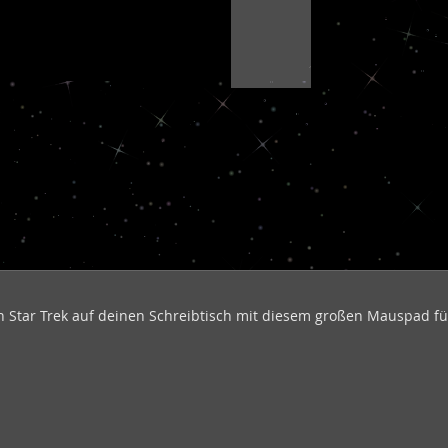
en Star Trek auf deinen Schreibtisch mit diesem großen Mauspad fü