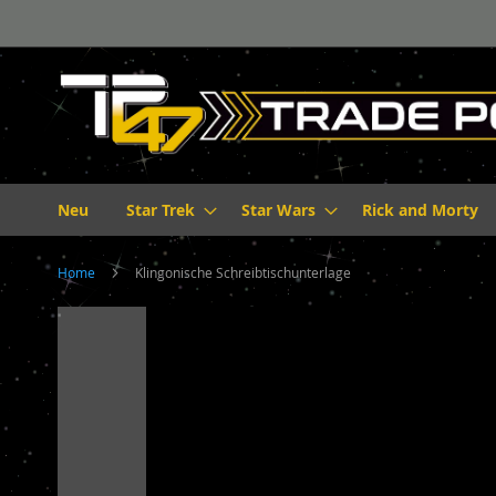
Direkt
zum
Inhalt
Neu
Star Trek
Star Wars
Rick and Morty
Home
Klingonische Schreibtischunterlage
Zum
Ende
der
Bildergalerie
springen