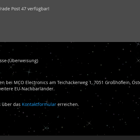
Trade Post 47 verfügbar!
kasse (Überweisung)
n bei MCO Electronics am Teichäckerweg 1, 7051 Großhöflein, Öste
weitere EU-Nachbarländer.
ns über das
Kontaktformular
erreichen.