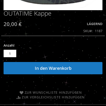
OUTATIME Kappe
Zum
Anfang
der
20,00 €
LAGERND
Bildergalerie
SKU
1187
springen
Anzahl
In den Warenkorb
ZUR WUNSCHLISTE HINZUFÜGEN
ZUR VERGLEICHSLISTE HINZUFÜGEN