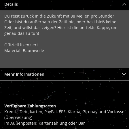
Details
Du reist zurück in die Zukunft mit 88 Meilen pro Stunde?
Oder bist du außerhalb der Zeitlinie, oder hast bloß keine
Zeit, und willst das zeigen? Hier ist die perfekte Kappe, um
genau das zu tun!
Offiziell lizenziert
Material: Baumwolle
Mehr Informationen
Verfügbare Zahlungsarten
Kredit-, Debitkarten, PayPal, EPS, Klarna, Giropay und Vorkasse
(Überweisung)
Im Außenposten: Kartenzahlung oder Bar