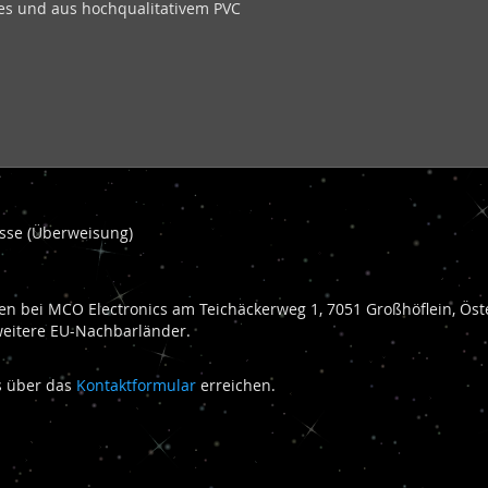
res und aus hochqualitativem PVC
kasse (Überweisung)
n bei MCO Electronics am Teichäckerweg 1, 7051 Großhöflein, Öste
weitere EU-Nachbarländer.
ns über das
Kontaktformular
erreichen.