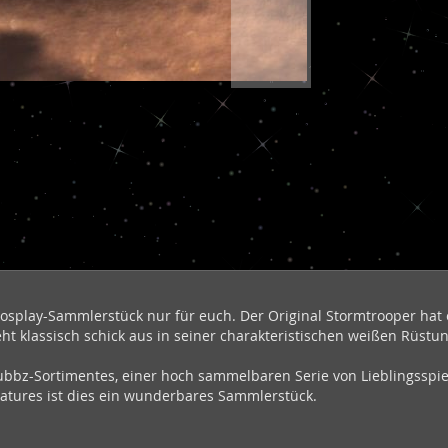
n Cosplay-Sammlerstück nur für euch. Der Original Stormtrooper h
sieht klassisch schick aus in seiner charakteristischen weißen Rüstu
s Tubbz-Sortimentes, einer hoch sammelbaren Serie von Lieblingsspi
eatures ist dies ein wunderbares Sammlerstück.