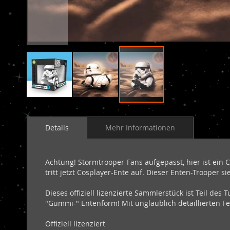
Zum
Anfang
Details
Mehr Informationen
der
Bildergalerie
springen
Achtung! Stormtrooper-Fans aufgepasst, hier ist ei
tritt jetzt Cosplayer-Ente auf. Dieser Enten-Trooper 
Dieses offiziell lizenzierte Sammlerstück ist Teil de
"Gummi-" Entenform! Mit unglaublich detaillierten F
Offiziell lizenziert