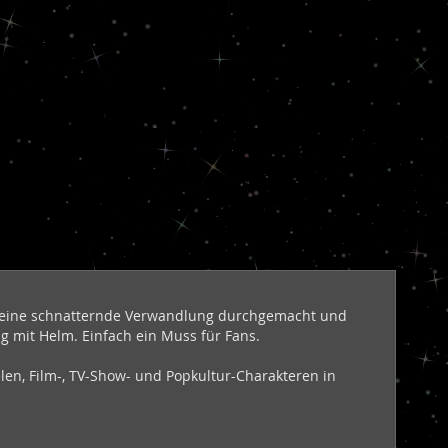
at eine schnatternde Verwandlung durchgemacht und
ng mit Helm. Einfach ein Muss für Fans.
elen, Film-, TV-Show- und Popkultur-Charakteren in