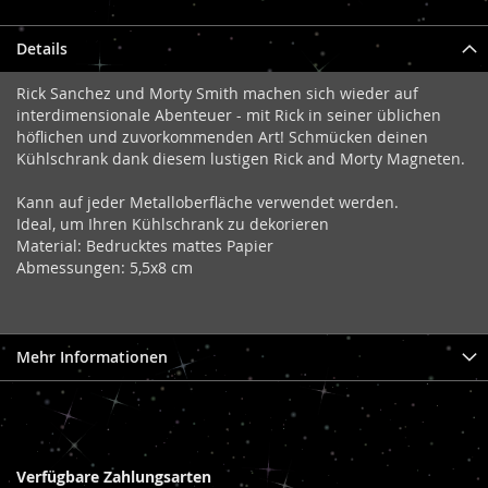
Details
Rick Sanchez und Morty Smith machen sich wieder auf
interdimensionale Abenteuer - mit Rick in seiner üblichen
höflichen und zuvorkommenden Art! Schmücken deinen
Kühlschrank dank diesem lustigen Rick and Morty Magneten.
Kann auf jeder Metalloberfläche verwendet werden.
Ideal, um Ihren Kühlschrank zu dekorieren
Material: Bedrucktes mattes Papier
Abmessungen: 5,5x8 cm
Mehr Informationen
Verfügbare Zahlungsarten