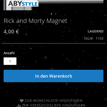
Rick and Morty Magnet
Zum
Anfang
der
4,00 €
LAGERND
Bildergalerie
SKU
1103
springen
Anzahl
In den Warenkorb
ZUR WUNSCHLISTE HINZUFÜGEN
ZUR VERGLEICHSLISTE HINZUFÜGEN