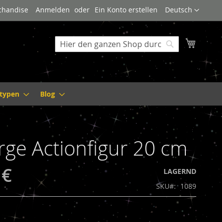
Sprache
rchandise
Anmelden
Ein Konto erstellen
Deutsch
Mein W
Suche
Suche
ltypen
Blog
rge Actionfigur 20 cm
 €
LAGERND
SKU
1089