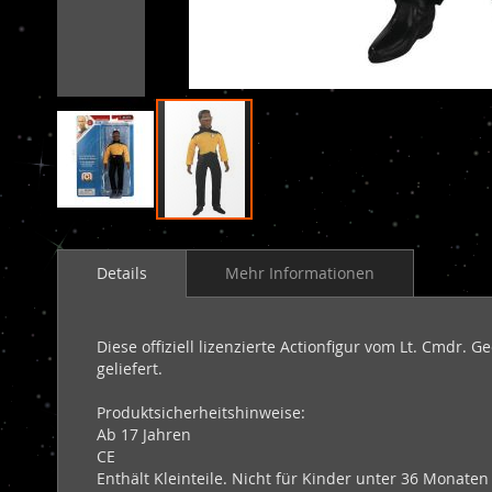
Zum
Anfang
Details
Mehr Informationen
der
Bildergalerie
springen
Diese offiziell lizenzierte Actionfigur vom Lt. Cmdr. 
geliefert.
Produktsicherheitshinweise:
Ab 17 Jahren
CE
Enthält Kleinteile. Nicht für Kinder unter 36 Monaten