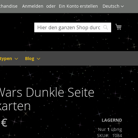
Sprache
rchandise
Anmelden
Ein Konto erstellen
Deutsch
Mein W
Suche
Suche
ltypen
Blog
Wars Dunkle Seite
karten
 €
LAGERND
Nur
1
übrig
SKU
1084