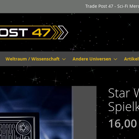
Trade Post 47 - Sci-Fi Me
Weltraum / Wissenschaft
Andere Universen
Artike
Star 
Spiel
16,00